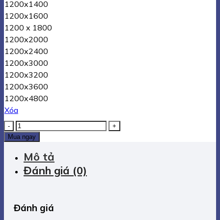
1200x1400
1200x1600
1200 x 1800
1200x2000
1200x2400
1200x3000
1200x3200
1200x3600
1200x4800
Xóa
Bảng
từ
Mua ngay
Hàn
Quốc
Mô tả
KT
Đánh giá (0)
80x120cm
(Xem
kích
thước
Đánh giá
khác)