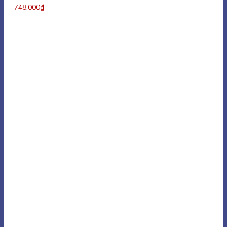
748,000
₫