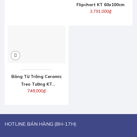
Flipchart KT 60x100cm
3,791,000
₫
Bảng Từ Trắng Ceramic
Treo Tường KT
748,000
₫
80x120cm
HOTLINE BÁN HÀNG (8H-17H):