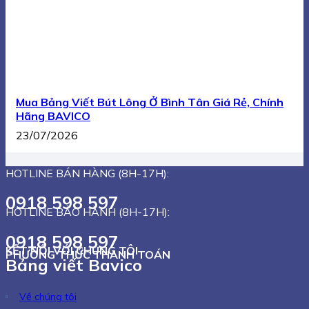
Mua Bảng Viết Bút Lông Ở Bình Tân Giá Rẻ, Chính
Hãng BAVICO
23/07/2026
HOTLINE BÁN HÀNG (8H-17H):
0918 598 597
HOTLINE BẢO HÀNH (8H-17H):
0918 598 597
KẾT NỐI VỚI CHÚNG TÔI
PHƯƠNG THỨC THANH TOÁN
Bảng viết Bavico
Về chúng tôi