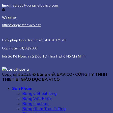
Email
:
sale05@bangvietbavico.com
Website
:
http://bangvietbavico.net
Giấy phép kinh doanh số :
4102017528
Cấp ngày: 01/09/2003
bởi Sở Kế Hoạch và Đầu Tư Thành phố Hồ Chí Minh
Copyright 2026 ©
Bảng viết BAVICO- CÔNG TY TNHH
THIẾT BỊ GIÁO DỤC BA VI CO
Sản Phẩm
Bảng viết bút lông
Bảng Viết Phấn
Bảng flipchart
Bảng Ghim Treo Tường