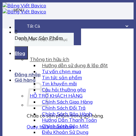
Chuyển
đến
nội
dung
Tìm
Danh Mục Sản Phẩm
kiếm:
Blog
Thông tin hữu ích
Hướng dẫn sử dụng & lắp đặt
Tư vấn chọn mua
Đăng nhập
Tin tức sản phẩm
Giỏ hàng
Tin khuyến mãi
Câu hỏi thường gặp
HỖ TRỢ KHÁCH HÀNG
Chính Sách Giao Hàng
Chính Sách Đổi Trả
Chính Sách Bảo Hành
Chưa có sản phẩm trong giỏ hàng.
Hướng Dẫn Thanh Toán
Chính Sách Bảo Mật
Quay trở lại cửa hàng
Điều Khoản Sử Dụng