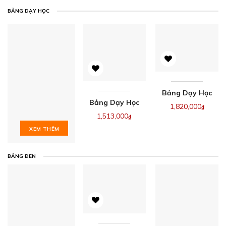
LỚP HỌC HIỆN
BẢNG DẠY HỌC
ĐẠI
Bảng Dạy Học
Bảng Dạy Học
Di Động Hai
1,820,000
₫
Tại Nhà Có
1,513,000
₫
Mặt KT
Chân
XEM THÊM
80x120cm
60x100cm
(Xem Cỡ Khác)
(Click Xem Cỡ
BẢNG ĐEN
Khác)