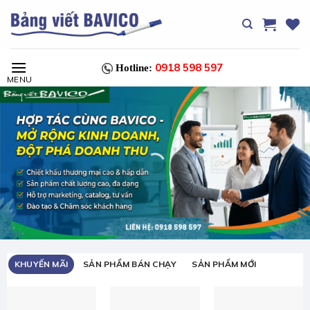
Chuyển
đến
nội
dung
0918 598 597
Hotline:
KHUYẾN MÃI
SẢN PHẨM BÁN CHẠY
SẢN PHẨM MỚI