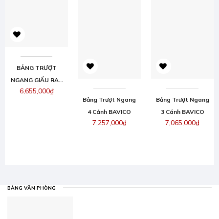
BẢNG TRƯỢT
NGANG GIẤU RAY
6,655,000
₫
2 CÁNH (120×360
Bảng Trượt Ngang
Bảng Trượt Ngang
CM) – GIẢI PHÁP 2
4 Cánh BAVICO
3 Cánh BAVICO
TRONG 1 CHO
7,257,000
₫
7,065,000
₫
LỚP HỌC HIỆN ĐẠI
XEM TẤT CẢ SẢN PHẨM
BẢNG VĂN PHÒNG