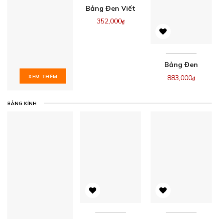
Bảng Đen Viết
Phấn Treo
352,000
₫
Tường KT
80x120cm
(Xem Cỡ Khác)
Bảng Đen
Menu Đứng
883,000
XEM THÊM
₫
BẢNG KÍNH