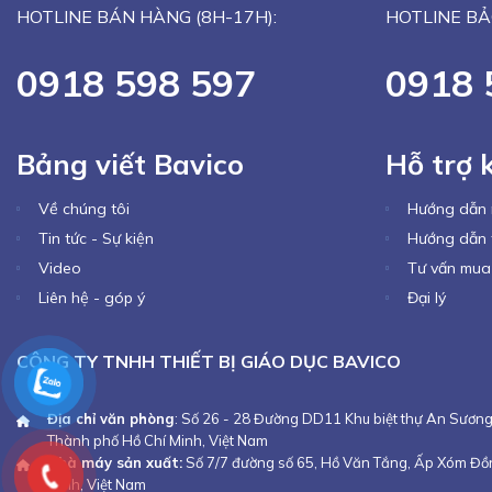
HOTLINE BÁN HÀNG (8H-17H):
HOTLINE BẢ
0918 598 597
0918 
Bảng viết Bavico
Hỗ trợ 
Về chúng tôi
Hướng dẫn
Tin tức - Sự kiện
Hướng dẫn 
Video
Tư vấn mua
Liên hệ - góp ý
Đại lý
CÔNG TY TNHH THIẾT BỊ GIÁO DỤC BAVICO
Địa chỉ văn phòng
: Số 26 - 28 Đường DD11 Khu biệt thự An Sươ
Thành phố Hồ Chí Minh, Việt Nam
Nhà máy sản xuất:
Số 7/7 đường số 65, Hồ Văn Tắng, Ấp Xóm Đồn
Minh, Việt Nam