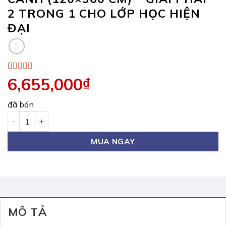
2 TRONG 1 CHO LỚP HỌC HIỆN
ĐẠI
5.00
1
trên 5
6,655,000
₫
dựa trên
đánh giá
đã bán
BẢNG TRƯỢT NGANG GIẤU RAY 2 CÁNH (120×360 CM) – GIẢ
MUA NGAY
MÔ TẢ