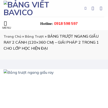
Chuyển
đến
nội
dung
0918 598 597
Hotline:
»
»
BẢNG TRƯỢT NGANG GIẤU
Trang Chủ
Bảng Trượt
RAY 2 CÁNH (120×360 CM) – GIẢI PHÁP 2 TRONG 1
CHO LỚP HỌC HIỆN ĐẠI