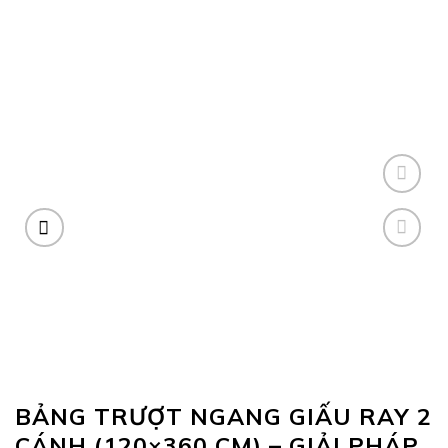
BẢNG TRƯỢT NGANG GIẤU RAY 2
CÁNH (120×360 CM) – GIẢI PHÁP