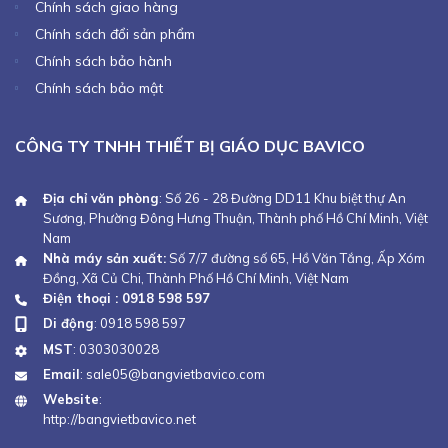
Chính sách giao hàng
Chính sách đổi sản phẩm
Chính sách bảo hành
Chính sách bảo mật
CÔNG TY TNHH THIẾT BỊ GIÁO DỤC BAVICO
Địa chỉ văn phòng
: Số 26 - 28 Đường DD11 Khu biệt thự An
Sương, Phường Đông Hưng Thuận, Thành phố Hồ Chí Minh, Việt
Nam
Nhà máy sản xuất:
Số 7/7 đường số 65, Hồ Văn Tắng, Ấp Xóm
Đồng, Xã Củ Chi, Thành Phố Hồ Chí Minh, Việt Nam
Điện thoại : 0918 598 597
Di động
:
0918 598 597
MST
: 0303030028
Email
:
sale05@bangvietbavico.com
Website
:
http://bangvietbavico.net