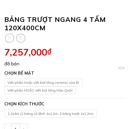
BẢNG TRƯỢT NGANG 4 TẤM
120X400CM
7,257,000
₫
đã bán
XÓA
CHỌN BỀ MẶT
Viết phấn Hoặc viết bút lông ceramic của Bỉ
Viết phấn HOẶC viết bút lông Hàn Quốc
CHỌN KÍCH THƯỚC
1,2x4m (2 bảng cố định 1x1,2m; 2 bảng trượt 1x1,2m)
Bảng Trượt Ngang 4 Tấm 120x400cm số lượng