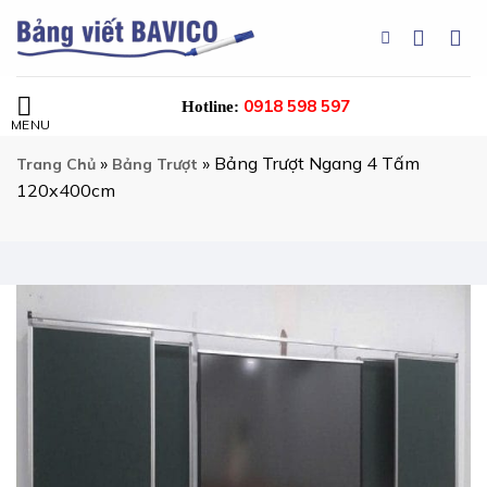
Chuyển
đến
nội
dung
0918 598 597
Hotline:
»
»
Bảng Trượt Ngang 4 Tấm
Trang Chủ
Bảng Trượt
120x400cm