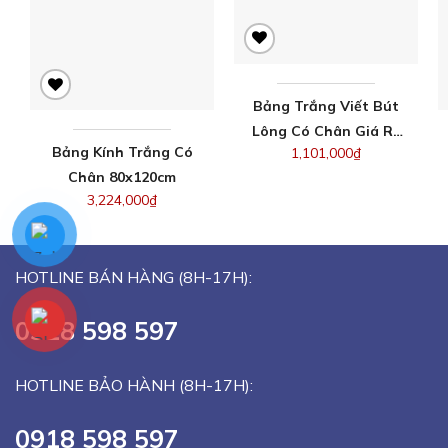
Bảng Trắng Viết Bút
Lông Có Chân Giá Rẻ
Bảng Kính Trắng Có
1,101,000
₫
80x120cm
Chân 80x120cm
3,224,000
₫
HOTLINE BÁN HÀNG (8H-17H):
0918 598 597
HOTLINE BẢO HÀNH (8H-17H):
0918 598 597