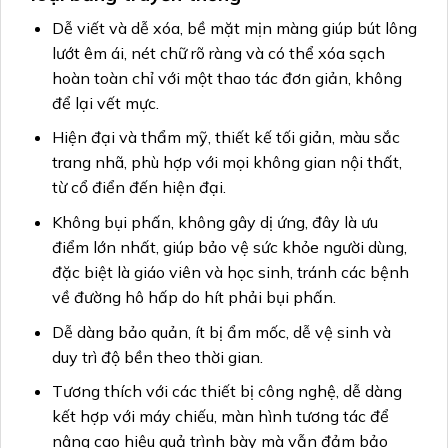
Dễ viết và dễ xóa, bề mặt mịn màng giúp bút lông
lướt êm ái, nét chữ rõ ràng và có thể xóa sạch
hoàn toàn chỉ với một thao tác đơn giản, không
để lại vết mực.
Hiện đại và thẩm mỹ, thiết kế tối giản, màu sắc
trang nhã, phù hợp với mọi không gian nội thất,
từ cổ điển đến hiện đại.
Không bụi phấn, không gây dị ứng, đây là ưu
điểm lớn nhất, giúp bảo vệ sức khỏe người dùng,
đặc biệt là giáo viên và học sinh, tránh các bệnh
về đường hô hấp do hít phải bụi phấn.
Dễ dàng bảo quản, ít bị ẩm mốc, dễ vệ sinh và
duy trì độ bền theo thời gian.
Tương thích với các thiết bị công nghệ, dễ dàng
kết hợp với máy chiếu, màn hình tương tác để
nâng cao hiệu quả trình bày mà vẫn đảm bảo