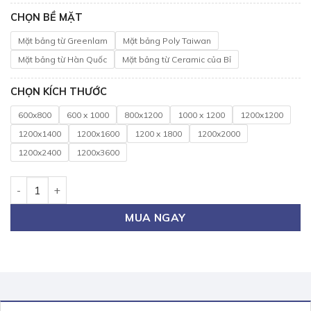
CHỌN BỀ MẶT
Mặt bảng từ Greenlam
Mặt bảng Poly Taiwan
Mặt bảng từ Hàn Quốc
Mặt bảng từ Ceramic của Bỉ
CHỌN KÍCH THƯỚC
600x800
600 x 1000
800x1200
1000 x 1200
1200x1200
1200x1400
1200x1600
1200 x 1800
1200x2000
1200x2400
1200x3600
Bảng Màu Trắng - Ưu Tiên Số 1 Cho Văn Phòng số lượng
MUA NGAY