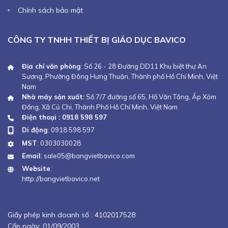
Chính sách bảo mật
CÔNG TY TNHH THIẾT BỊ GIÁO DỤC BAVICO
Địa chỉ văn phòng
: Số 26 - 28 Đường DD11 Khu biệt thự An
Sương, Phường Đông Hưng Thuận, Thành phố Hồ Chí Minh, Việt
Nam
Nhà máy sản xuất:
Số 7/7 đường số 65, Hồ Văn Tắng, Ấp Xóm
Đồng, Xã Củ Chi, Thành Phố Hồ Chí Minh, Việt Nam
Điện thoại : 0918 598 597
Di động
:
0918 598 597
MST
: 0303030028
Email
:
sale05@bangvietbavico.com
Website
:
http://bangvietbavico.net
Giấy phép kinh doanh số :
4102017528
Cấp ngày: 01/09/2003