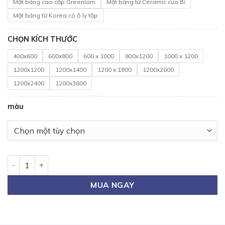
Mặt bảng cao cấp Greenlam
Mặt bảng từ Ceramic của Bỉ
Mặt bảng từ Korea có ô ly tập
CHỌN KÍCH THƯỚC
400x600
600x800
600 x 1000
800x1200
1000 x 1200
1200x1200
1200x1400
1200 x 1800
1200x2000
1200x2400
1200x3600
màu
Bảng Viết Phấn Học Sinh số lượng
MUA NGAY