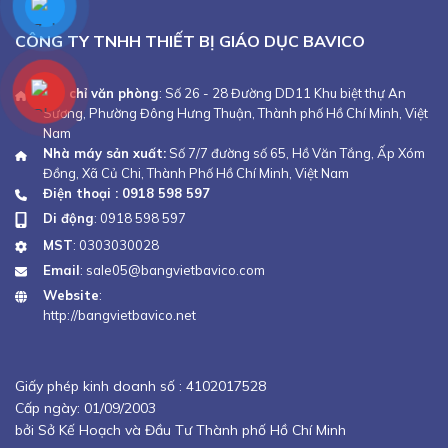
CÔNG TY TNHH THIẾT BỊ GIÁO DỤC BAVICO
Địa chỉ văn phòng
: Số 26 - 28 Đường DD11 Khu biệt thự An
Sương, Phường Đông Hưng Thuận, Thành phố Hồ Chí Minh, Việt
Nam
Nhà máy sản xuất:
Số 7/7 đường số 65, Hồ Văn Tắng, Ấp Xóm
Đồng, Xã Củ Chi, Thành Phố Hồ Chí Minh, Việt Nam
Điện thoại : 0918 598 597
Di động
:
0918 598 597
MST
: 0303030028
Email
:
sale05@bangvietbavico.com
Website
:
http://bangvietbavico.net
Giấy phép kinh doanh số :
4102017528
Cấp ngày: 01/09/2003
bởi Sở Kế Hoạch và Đầu Tư Thành phố Hồ Chí Minh