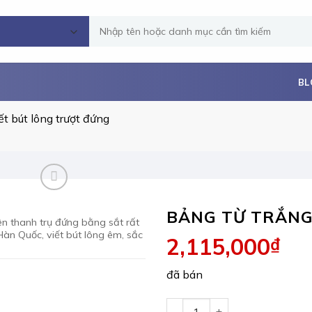
Tìm
kiếm:
BL
ết bút lông trượt đứng
BẢNG TỪ TRẮN
ên thanh trụ đứng bằng sắt rất
 Hàn Quốc, viết bút lông êm, sắc
2,115,000
₫
đã bán
Bảng từ trắng viết bút lông