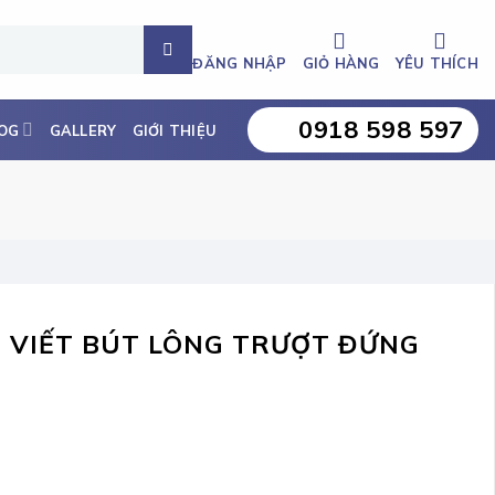
ĐĂNG NHẬP
GIỎ HÀNG
YÊU THÍCH
0918 598 597
OG
GALLERY
GIỚI THIỆU
G VIẾT BÚT LÔNG TRƯỢT ĐỨNG
 trượt đứng số lượng