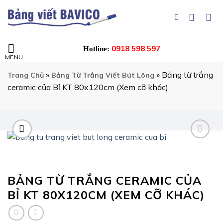
Chuyển
đến
nội
dung
0918 598 597
Hotline:
»
»
Bảng từ trắng
Trang Chủ
Bảng Từ Trắng Viết Bút Lông
ceramic của Bỉ KT 80x120cm (Xem cỡ khác)
BẢNG TỪ TRẮNG CERAMIC CỦA
BỈ KT 80X120CM (XEM CỠ KHÁC)