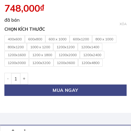
748,000
₫
đã bán
XÓA
CHỌN KÍCH THƯỚC
400x600
600x800
600 x 1000
600x1200
800 x 1000
800x1200
1000 x 1200
1200x1200
1200x1400
1200x1600
1200 x 1800
1200x2000
1200x2400
1200x3000
1200x3200
1200x3600
1200x4800
Bảng từ trắng ceramic của Bỉ KT 80x120cm (Xem cỡ khác) s
MUA NGAY