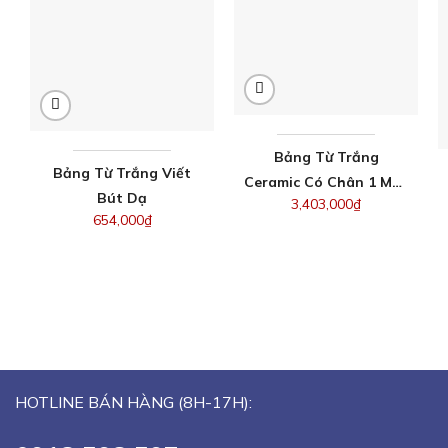
Bảng Từ Trắng
Bảng Từ Trắng Viết
Ceramic Có Chân 1 Mặt
Bút Dạ
3,403,000
₫
80x120cm(Xem Cỡ
654,000
₫
Khác)
HOTLINE BÁN HÀNG (8H-17H):