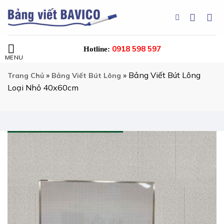
Chuyển
đến
nội
dung
0918 598 597
Hotline:
»
»
Bảng Viết Bút Lông
Trang Chủ
Bảng Viết Bút Lông
Loại Nhỏ 40x60cm