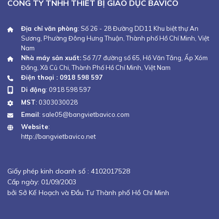
CÔNG TY TNHH THIẾT BỊ GIÁO DỤC BAVICO
Địa chỉ văn phòng
: Số 26 - 28 Đường DD11 Khu biệt thự An
Sương, Phường Đông Hưng Thuận, Thành phố Hồ Chí Minh, Việt
Nam
Nhà máy sản xuất:
Số 7/7 đường số 65, Hồ Văn Tắng, Ấp Xóm
Đồng, Xã Củ Chi, Thành Phố Hồ Chí Minh, Việt Nam
Điện thoại : 0918 598 597
Di động
:
0918 598 597
MST
: 0303030028
Email
:
sale05@bangvietbavico.com
Website
:
http://bangvietbavico.net
Giấy phép kinh doanh số :
4102017528
Cấp ngày: 01/09/2003
bởi Sở Kế Hoạch và Đầu Tư Thành phố Hồ Chí Minh