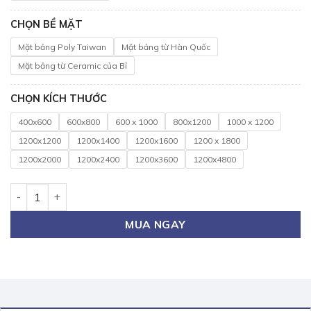
CHỌN BỀ MẶT
Mặt bảng Poly Taiwan
Mặt bảng từ Hàn Quốc
Mặt bảng từ Ceramic của Bỉ
CHỌN KÍCH THƯỚC
400x600
600x800
600 x 1000
800x1200
1000 x 1200
1200x1200
1200x1400
1200x1600
1200 x 1800
1200x2000
1200x2400
1200x3600
1200x4800
Bảng Viết Bút Lông Dạy Học 80x120cm số lượng
MUA NGAY