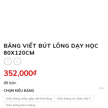
BẢNG VIẾT BÚT LÔNG DẠY HỌC
80X120CM
352,000
₫
đã bán
XÓA
CHỌN KIỂU BẢNG
Kiểu bảng chân gấp viết bút lông
Kiểu bảng có chân chữ T
Kiểu bảng treo tường