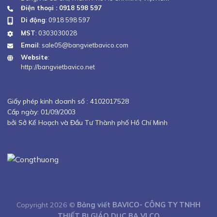
Điện thoại : 0918 598 597
Di động
:
0918 598 597
MST
: 0303030028
Email
:
sale05@bangvietbavico.com
Website
:
http://bangvietbavico.net
Giấy phép kinh doanh số :
4102017528
Cấp ngày: 01/09/2003
bởi Sở Kế Hoạch và Đầu Tư Thành phố Hồ Chí Minh
Copyright 2026 ©
Bảng viết BAVICO- CÔNG TY TNHH
THIẾT BỊ GIÁO DỤC BA VI CO