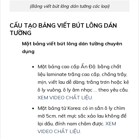
(Bảng viết bút lông dán tường các loại)
CẤU TẠO BẢNG VIẾT BÚT LÔNG DÁN
TƯỜNG
Mặt bảng viết bút lông dán tường chuyên
dụng
Mặt bảng cao cấp Ấn Độ: bằng chất
liệu laminate trắng cao cấp, chống trầy,
mịn, viết lau dễ dàng, trắng trơn hoặc kẻ
ô ly vuông, ô ly âm nhạc … theo yêu cầu.
XEM VIDEO CHẤT LIỆU.
Mặt bảng từ Korea: có in sẳn ô ly chìm
mờ 5cm, nét mực sắc xảo lau không để
lại dấu, đính nam châm được.
XEM
VIDEO CHẤT LIỆU.