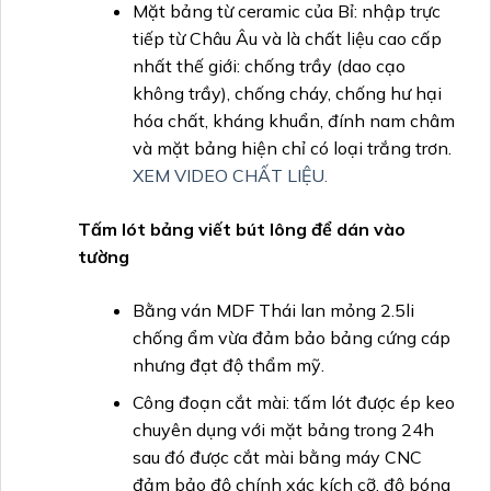
Mặt bảng từ ceramic của Bỉ: nhập trực
tiếp từ Châu Âu và là chất liệu cao cấp
nhất thế giới: chống trầy (dao cạo
không trầy), chống cháy, chống hư hại
hóa chất, kháng khuẩn, đính nam châm
và mặt bảng hiện chỉ có loại trắng trơn.
XEM VIDEO CHẤT LIỆU.
Tấm lót bảng viết bút lông để dán vào
tường
Bằng ván MDF Thái lan mỏng 2.5li
chống ẩm vừa đảm bảo bảng cứng cáp
nhưng đạt độ thẩm mỹ.
Công đoạn cắt mài: tấm lót được ép keo
chuyên dụng với mặt bảng trong 24h
sau đó được cắt mài bằng máy CNC
đảm bảo độ chính xác kích cỡ, độ bóng