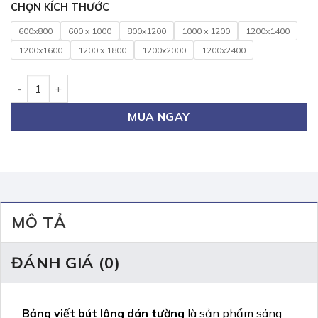
CHỌN KÍCH THƯỚC
600x800
600 x 1000
800x1200
1000 x 1200
1200x1400
1200x1600
1200 x 1800
1200x2000
1200x2400
Bảng Viết Bút Lông Dán Tường 80x120cm số lượng
MUA NGAY
MÔ TẢ
ĐÁNH GIÁ (0)
Bảng viết bút lông dán tường
là sản phẩm sáng