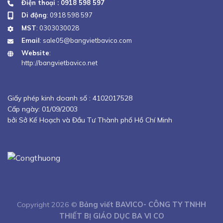
Điện thoại : 0918 598 597
Di động
:
0918 598 597
MST
: 0303030028
Email
:
sale05@bangvietbavico.com
Website
:
http://bangvietbavico.net
Giấy phép kinh doanh số :
4102017528
Cấp ngày: 01/09/2003
bởi Sở Kế Hoạch và Đầu Tư Thành phố Hồ Chí Minh
Copyright 2026 ©
Bảng viết BAVICO- CÔNG TY TNHH
THIẾT BỊ GIÁO DỤC BA VI CO