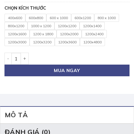
CHỌN KÍCH THƯỚC
400x600
600x800
600 x 1000
600x1200
800 x 1000
800x1200
1000 x 1200
1200x1200
1200x1400
1200x1600
1200 x 1800
1200x2000
1200x2400
1200x3000
1200x3200
1200x3600
1200x4800
Bảng treo trường học sinh 80x120cm (Click xem các loại khá
MUA NGAY
MÔ TẢ
ĐÁNH GIÁ (0)