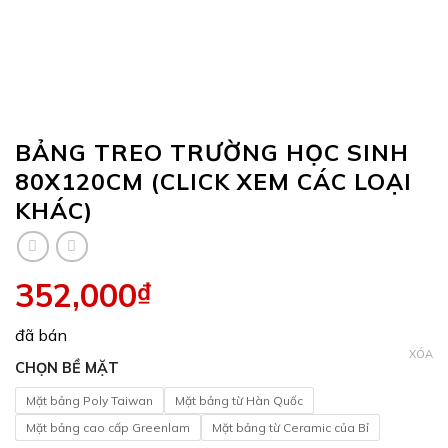
BẢNG TREO TRƯỜNG HỌC SINH
80X120CM (CLICK XEM CÁC LOẠI
KHÁC)
352,000
₫
đã bán
XÓA
CHỌN BỀ MẶT
Mặt bảng Poly Taiwan
Mặt bảng từ Hàn Quốc
Mặt bảng cao cấp Greenlam
Mặt bảng từ Ceramic của Bỉ