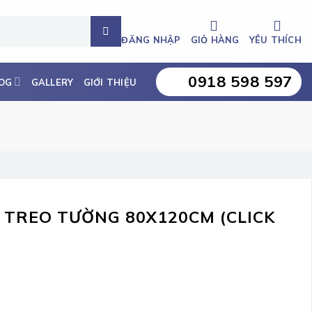
ĐĂNG NHẬP
GIỎ HÀNG
YÊU THÍCH
0918 598 597
OG
GALLERY
GIỚI THIỆU
 TREO TƯỜNG 80X120CM (CLICK