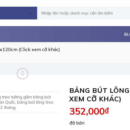
Tìm
kiếm:
BL
0x120cm (Click xem cỡ khác)
BẢNG BÚT LÔNG
g treo tường gồm bảng bút
XEM CỠ KHÁC)
àn Quốc, bảng bút lông treo
12 tháng,
352,000
₫
đã bán