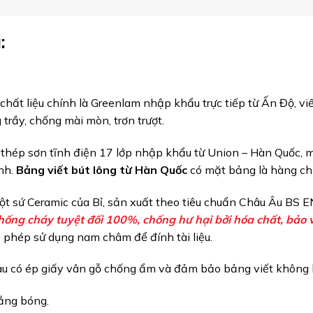
:
hất liệu chính là Greenlam nhập khẩu trực tiếp từ Ấn Độ, viết
trầy, chống mài mòn, trơn trượt.
 thép sơn tĩnh điện 17 lớp nhập khẩu từ Union – Hàn Quốc, mặ
nh.
Bảng viết bút lông từ Hàn Quốc
có mặt bảng là hàng ch
 bột sứ Ceramic của Bỉ, sản xuất theo tiêu chuẩn Châu Âu 
hống cháy tuyệt đối 100%, chống hư hại bởi hóa chất, bảo
o phép sử dụng nam châm để đính tài liệu.
au có ép giấy vân gỗ chống ẩm và đảm bảo bảng viết không 
ắng bóng.