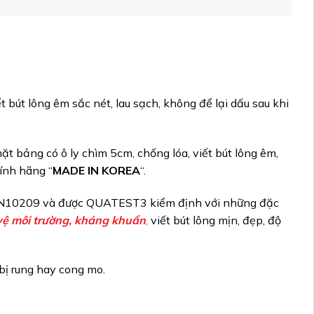
 bút lông êm sắc nét, lau sạch, không để lại dấu sau khi
t bảng có ô ly chìm 5cm, chống lóa, viết bút lông êm,
ính hãng “
MADE IN KOREA
“.
BS EN10209 và được QUATEST3 kiểm định với những đặc
 vệ môi trường, kháng khuẩn
,
viết bút lông mịn, đẹp, độ
bị rung hay cong mo.