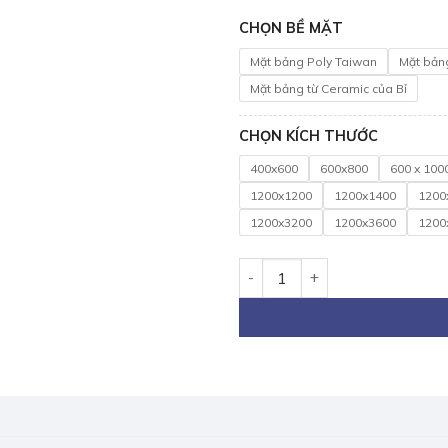
CHỌN BỀ MẶT
Mặt bảng Poly Taiwan
Mặt bản
Mặt bảng từ Ceramic của Bỉ
CHỌN KÍCH THƯỚC
400x600
600x800
600 x 100
1200x1200
1200x1400
1200
1200x3200
1200x3600
1200
Bảng bút lông treo tường 80