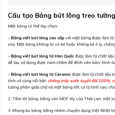
Cấu tạo Bảng bút lông treo tường
Mặt bảng có thể tùy chọn:
–
Bảng viết bút lông cao cấp
với mặt bảng được làm từ c
xóa. Mặt bảng không từ, có kẻ hoặc không kẻ ô ly, chống 
–
Bảng viết bút lông từ Hàn Quốc
được làm từ chất liệu
dễ lau, sử dụng được nam châm để đính văn bản, hình ả
–
Bảng viết bút lông từ Ceramic
được làm từ chất liệu
tính vô cùng nổi bật:
chống trầy xước tuyệt đối 100%, c
tương phản giữa chữ và mặt bảng tốt, có từ tính cao, ch
2. Tấm lót bảng: bằng ván MDF 4ly của Thái Lan, mặt s
3. Khung bo bảng: bằng nhôm chuyên dụng Việt Nhật tr