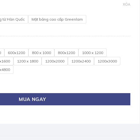
XÓA
g từ Hàn Quốc
Mặt bảng cao cấp Greenlam
0
600x1200
800 x 1000
800x1200
1000 x 1200
x1600
1200 x 1800
1200x2000
1200x2400
1200x3000
x4800
x120cm (Click xem cỡ khác) số lượng
MUA NGAY