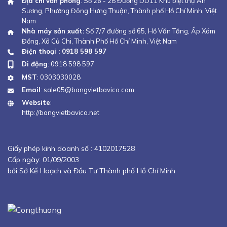
Địa chỉ văn phòng
: Số 26 - 28 Đường DD11 Khu biệt thự An
Sương, Phường Đông Hưng Thuận, Thành phố Hồ Chí Minh, Việt
Nam
Nhà máy sản xuất:
Số 7/7 đường số 65, Hồ Văn Tắng, Ấp Xóm
Đồng, Xã Củ Chi, Thành Phố Hồ Chí Minh, Việt Nam
Điện thoại : 0918 598 597
Di động
:
0918 598 597
MST
: 0303030028
Email
:
sale05@bangvietbavico.com
Website
:
http://bangvietbavico.net
Giấy phép kinh doanh số :
4102017528
Cấp ngày: 01/09/2003
bởi Sở Kế Hoạch và Đầu Tư Thành phố Hồ Chí Minh