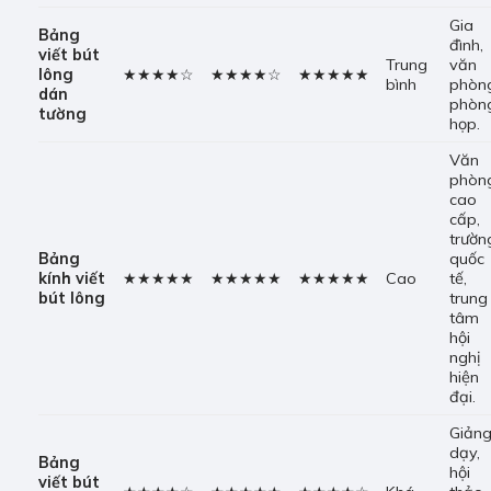
Gia
Bảng
đình,
viết bút
Trung
văn
lông
★★★★☆
★★★★☆
★★★★★
bình
phòn
dán
phòn
tường
họp.
Văn
phòn
cao
cấp,
trườn
Bảng
quốc
kính
viết
★★★★★
★★★★★
★★★★★
Cao
tế,
bút lông
trung
tâm
hội
nghị
hiện
đại.
Giản
dạy,
Bảng
hội
viết bút