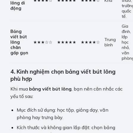
★★★★☆
★★★★★
★★★★☆
Khá
thảo,
lông
di
trườn
động
quốc
tế.
Gia
Bảng
đình,
viết bút
lớp
Trung
lông
★★★☆☆
★★★★★
★★★★☆
học
bình
chân
nhỏ,
gấp gọn
văn
phòn
4. Kinh nghiệm chọn bảng viết bút lông
phù hợp
Khi mua
bảng viết bút lông
, bạn nên cân nhắc các
yếu tố sau:
Mục đích sử dụng: học tập, giảng dạy, văn
phòng hay trưng bày.
Kích thước và không gian lắp đặt: chọn bảng