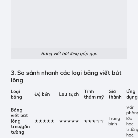
Bảng viết bút lông gấp gọn
3. So sánh nhanh các loại bảng viết bút
lông
Loại
Tính
Giá
Ứng
Độ bền
Lau sạch
bảng
thẩm mỹ
thành
dụng
Văn
Bảng
phòn
viết bút
Trung
lớp
lông
★★★★★
★★★★★
★★★☆☆
bình
học,
tr
eo/gắn
trườn
tường
học.