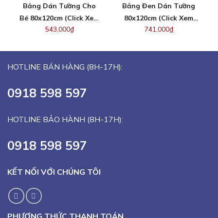
Bảng Dán Tường Cho
Bảng Đen Dán Tường
Bé 80x120cm (Click Xem
80x120cm (Click Xem
543,000
₫
741,000
₫
Loại Khác)
Giá Size Khác)
HOTLINE BÁN HÀNG (8H-17H):
0918 598 597
HOTLINE BẢO HÀNH (8H-17H):
0918 598 597
KẾT NỐI VỚI CHÚNG TÔI
PHƯƠNG THỨC THANH TOÁN