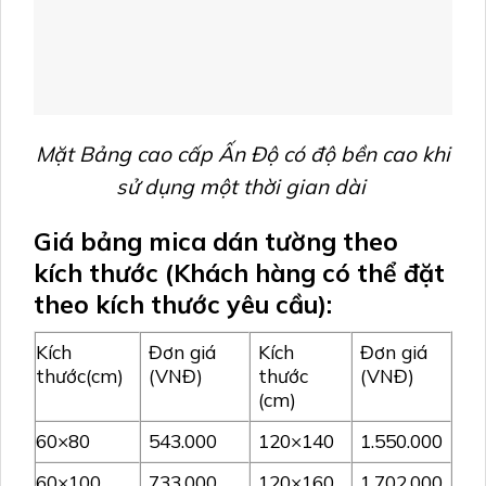
Mặt Bảng cao cấp Ấn Độ có độ bền cao khi
sử dụng một thời gian dài
Giá
bảng mica dán tường
theo
kích thước (Khách hàng có thể đặt
theo kích thước yêu cầu):
Kích
Đơn giá
Kích
Đơn giá
thước(cm)
(VNĐ)
thước
(VNĐ)
(cm)
60×80
543.000
120×140
1.550.000
60×100
733.000
120×160
1.702.000