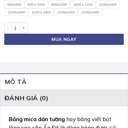
600x800
600 x 1000
800x1200
1000 x 1200
1200x1400
1200x1600
1200 x 1800
1200x2000
1200x2400
Bảng mica dán tường 80x120cm (Click xem cỡ khác) số lượ
MUA NGAY
MÔ TẢ
ĐÁNH GIÁ (0)
Bảng mica dán tường
hay bảng viết bút
lông cao cấp Ấn Độ là dòng bảng được sử