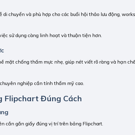
dễ di chuyển và phù hợp cho các buổi hội thảo lưu động, wor
việc sử dụng càng linh hoạt và thuận tiện hơn.
ực
 bề mặt chống thấm mực nhẹ, giúp nét viết rõ ràng và hạn chế
h chuyên nghiệp cần tính thẩm mỹ cao.
 Flipchart Đúng Cách
ảng
iên cần gắn giấy đúng vị trí trên bảng Flipchart.