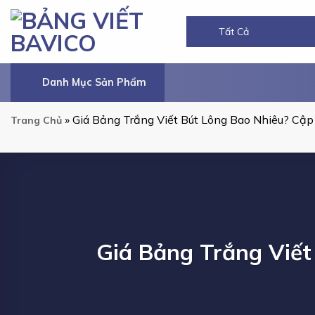
Chuyển
đến
nội
dung
Danh Mục Sản Phẩm
»
Giá Bảng Trắng Viết Bút Lông Bao Nhiêu? Cậ
Trang Chủ
Giá Bảng Trắng Viết