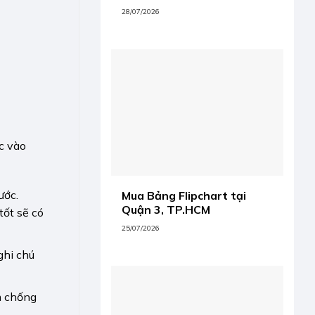
28/07/2026
c vào
ước.
Mua Bảng Flipchart tại
Quận 3, TP.HCM
ốt sẽ có
25/07/2026
ghi chú
m chống