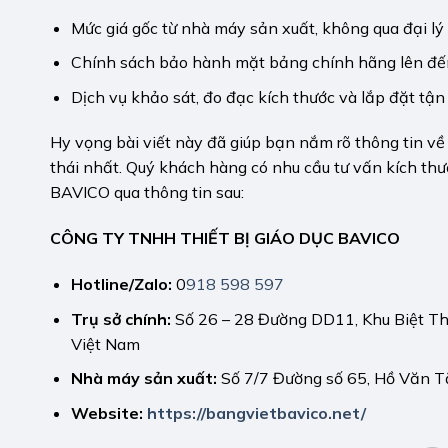
Mức giá gốc từ nhà máy sản xuất, không qua đại lý 
Chính sách bảo hành mặt bảng chính hãng lên đến
Dịch vụ khảo sát, đo đạc kích thước và lắp đặt tận
Hy vọng bài viết này đã giúp bạn nắm rõ thông tin v
thái nhất. Quý khách hàng có nhu cầu tư vấn kích thướ
BAVICO qua thông tin sau:
CÔNG TY TNHH THIẾT BỊ GIÁO DỤC BAVICO
Hotline/Zalo:
0
918 598 597
Trụ sở chính:
Số 26 – 28 Đường DD11, Khu Biệt T
Việt Nam
Nhà máy sản xuất:
Số 7/7 Đường số 65, Hồ Văn T
Website:
https://bangvietbavico.net/