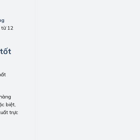
ng
 từ 12
tốt
hất
 hàng
c biệt,
uất trực