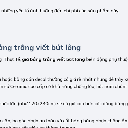
và những yếu tố ảnh hưởng đến chi phí của sản phẩm này.
ảng trắng viết bút lông
g. Thực tế,
giá bảng trắng viết bút lông
biến động phụ thuộ
ca hoặc bảng dán decal thường có giá rẻ nhất nhưng dễ trầy x
m sứ Ceramic cao cấp có khả năng chống lóa, hút nam châm t
hước lớn (như 120x240cm) sẽ có giá cao hơn các dòng bảng 
o cấp, bo góc nhựa an toàn và cốt bảng bằng nhựa chống ẩ
ng gỗ hay cốt giấy ép thông thường.