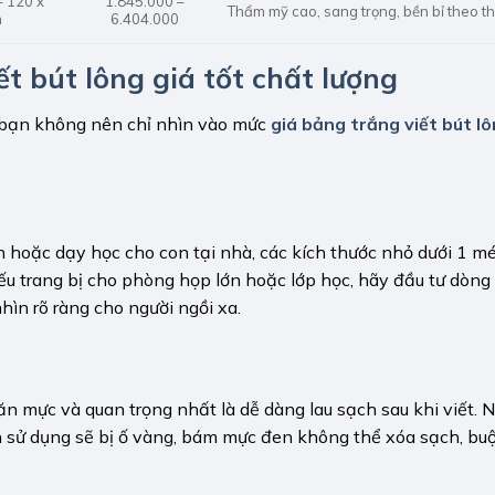
– 120 x
1.845.000 –
Thẩm mỹ cao, sang trọng, bền bỉ theo th
m
6.404.000
t bút lông giá tốt chất lượng
ý, bạn không nên chỉ nhìn vào mức
giá bảng trắng viết bút l
n hoặc dạy học cho con tại nhà, các kích thước nhỏ dưới 1 mé
 nếu trang bị cho phòng họp lớn hoặc lớp học, hãy đầu tư dòng
ìn rõ ràng cho người ngồi xa.
ăn mực và quan trọng nhất là dễ dàng lau sạch sau khi viết. 
uần sử dụng sẽ bị ố vàng, bám mực đen không thể xóa sạch, bu