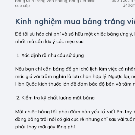
80 x 120cm 
Bảng Kính Trắng Văn Phòng, Bảng Ceramic
240c
cao cấp
Kinh nghiệm mua bảng trắng viế
Để tối ưu hóa chi phí và sở hữu một chiếc bảng ưng 
nhất mà cần lưu ý các mẹo sau:
Xác định rõ nhu cầu sử dụng
Nếu bạn chỉ cần bảng để ghi chú lịch làm việc cá nhâ
mức giá vài trăm nghìn là lựa chọn hợp lý. Ngược lại,
Hàn Quốc kích thước lớn để đảm bảo độ bền và tầm nh
Kiểm tra kỹ chất lượng mặt bảng
Một chiếc bảng tốt phải đảm bảo yếu tố: viết êm tay, 
dòng bảng trôi nổi có giá cực rẻ nhưng chỉ sau vài t
phải thay mới gây lãng phí.