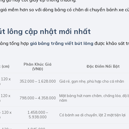
ó giá mềm hơn so với dòng bảng có chân di chuyển bánh xe c
út lông cập nhật mới nhất
 bảng tổng hợp
giá bảng trắng viết bút lông
được khảo sát t
Phân Khúc Giá
 (cm)
Đặc Điểm Nổi Bật
(VNĐ)
 120 x
Giá rẻ, gọn nhẹ, phù hợp cho cá nhân
352.000 – 1.628.000
m
Mặt bảng hút nam châm, chống lóa, độ 
 120 x
798.000 – 4.358.000
năm
m
– 120 x
1.458.000 –
Có bánh xe di chuyển, lật 2 mặt tiện lợi
m
5.938.000