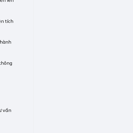
n tích
Thành
 không
ư vấn