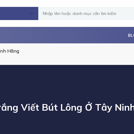
Tìm
kiếm:
BL
ính Hãng
ắng Viết Bút Lông Ở Tây Nin