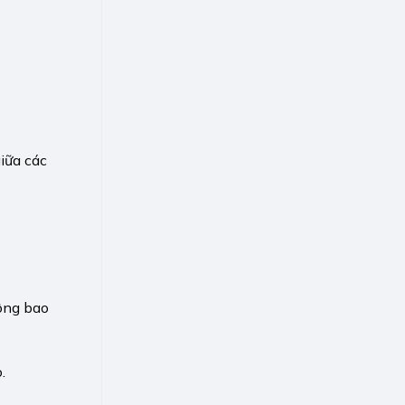
iữa các
ông bao
.