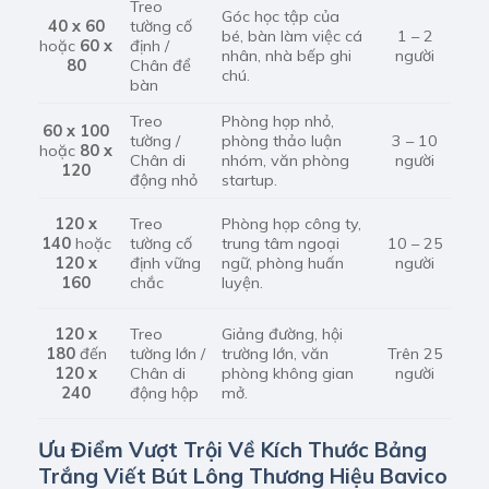
Treo
Góc học tập của
tường cố
40 x 60
bé, bàn làm việc cá
1 – 2
định /
hoặc
60 x
nhân, nhà bếp ghi
người
Chân để
80
chú.
bàn
Treo
Phòng họp nhỏ,
60 x 100
tường /
phòng thảo luận
3 – 10
hoặc
80 x
Chân di
nhóm, văn phòng
người
120
động nhỏ
startup.
Treo
Phòng họp công ty,
120 x
tường cố
trung tâm ngoại
140
hoặc
10 – 25
định vững
ngữ, phòng huấn
120 x
người
chắc
luyện.
160
Treo
Giảng đường, hội
120 x
tường lớn /
trường lớn, văn
180
đến
Trên 25
Chân di
phòng không gian
120 x
người
động hộp
mở.
240
Ưu Điểm Vượt Trội Về Kích Thước Bảng
Trắng Viết Bút Lông Thương Hiệu Bavico