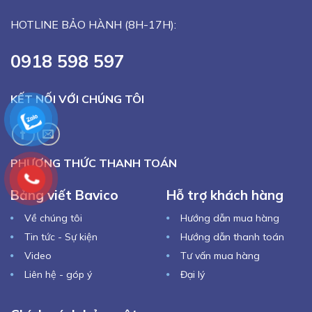
HOTLINE BẢO HÀNH (8H-17H):
0918 598 597
KẾT NỐI VỚI CHÚNG TÔI
PHƯƠNG THỨC THANH TOÁN
Bảng viết Bavico
Hỗ trợ khách hàng
Về chúng tôi
Hướng dẫn mua hàng
Tin tức - Sự kiện
Hướng dẫn thanh toán
Video
Tư vấn mua hàng
Liên hệ - góp ý
Đại lý