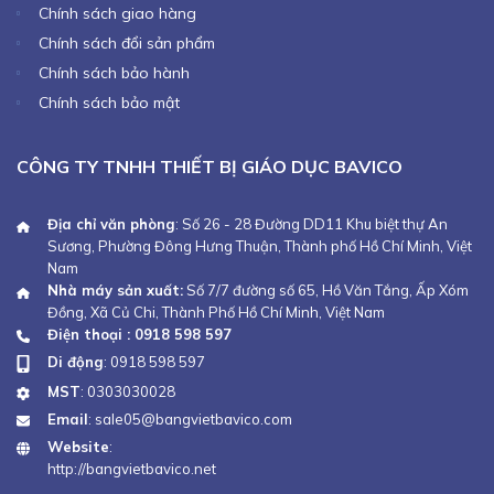
Chính sách giao hàng
Chính sách đổi sản phẩm
Chính sách bảo hành
Chính sách bảo mật
CÔNG TY TNHH THIẾT BỊ GIÁO DỤC BAVICO
Địa chỉ văn phòng
: Số 26 - 28 Đường DD11 Khu biệt thự An
Sương, Phường Đông Hưng Thuận, Thành phố Hồ Chí Minh, Việt
Nam
Nhà máy sản xuất:
Số 7/7 đường số 65, Hồ Văn Tắng, Ấp Xóm
Đồng, Xã Củ Chi, Thành Phố Hồ Chí Minh, Việt Nam
Điện thoại : 0918 598 597
Di động
:
0918 598 597
MST
: 0303030028
Email
:
sale05@bangvietbavico.com
Website
:
http://bangvietbavico.net