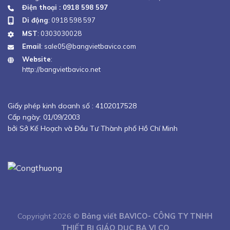
Điện thoại : 0918 598 597
Di động
:
0918 598 597
MST
: 0303030028
Email
:
sale05@bangvietbavico.com
Website
:
http://bangvietbavico.net
Giấy phép kinh doanh số :
4102017528
Cấp ngày: 01/09/2003
bởi Sở Kế Hoạch và Đầu Tư Thành phố Hồ Chí Minh
Copyright 2026 ©
Bảng viết BAVICO- CÔNG TY TNHH
THIẾT BỊ GIÁO DỤC BA VI CO