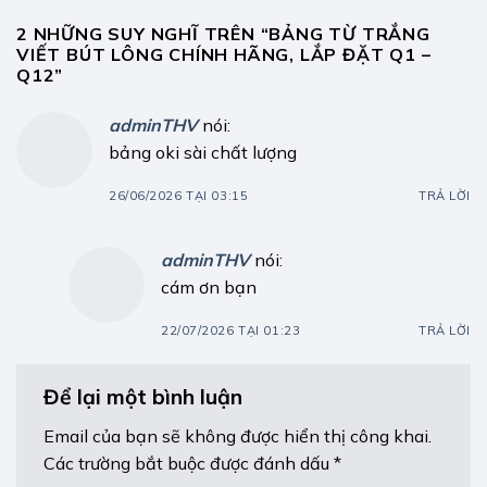
2 NHỮNG SUY NGHĨ TRÊN “
BẢNG TỪ TRẮNG
VIẾT BÚT LÔNG CHÍNH HÃNG, LẮP ĐẶT Q1 –
Q12
”
adminTHV
nói:
bảng oki sài chất lượng
26/06/2026 TẠI 03:15
TRẢ LỜI
adminTHV
nói:
cám ơn bạn
22/07/2026 TẠI 01:23
TRẢ LỜI
Để lại một bình luận
Email của bạn sẽ không được hiển thị công khai.
Các trường bắt buộc được đánh dấu
*