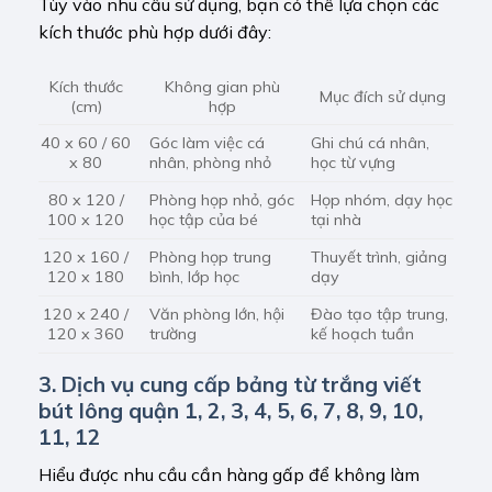
Tùy vào nhu cầu sử dụng, bạn có thể lựa chọn các
kích thước phù hợp dưới đây:
Kích thước
Không gian phù
Mục đích sử dụng
(cm)
hợp
40 x 60 / 60
Góc làm việc cá
Ghi chú cá nhân,
x 80
nhân, phòng nhỏ
học từ vựng
80 x 120 /
Phòng họp nhỏ, góc
Họp nhóm, dạy học
100 x 120
học tập của bé
tại nhà
120 x 160 /
Phòng họp trung
Thuyết trình, giảng
120 x 180
bình, lớp học
dạy
120 x 240 /
Văn phòng lớn, hội
Đào tạo tập trung,
120 x 360
trường
kế hoạch tuần
3. Dịch vụ cung cấp bảng từ trắng viết
bút lông quận 1, 2, 3, 4, 5, 6, 7, 8, 9, 10,
11, 12
Hiểu được nhu cầu cần hàng gấp để không làm