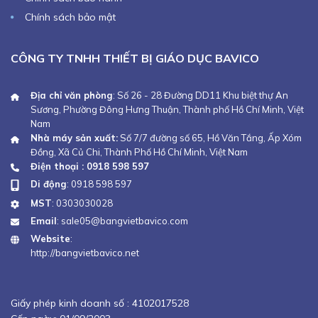
Chính sách bảo mật
CÔNG TY TNHH THIẾT BỊ GIÁO DỤC BAVICO
Địa chỉ văn phòng
: Số 26 - 28 Đường DD11 Khu biệt thự An
Sương, Phường Đông Hưng Thuận, Thành phố Hồ Chí Minh, Việt
Nam
Nhà máy sản xuất:
Số 7/7 đường số 65, Hồ Văn Tắng, Ấp Xóm
Đồng, Xã Củ Chi, Thành Phố Hồ Chí Minh, Việt Nam
Điện thoại : 0918 598 597
Di động
:
0918 598 597
MST
: 0303030028
Email
:
sale05@bangvietbavico.com
Website
:
http://bangvietbavico.net
Giấy phép kinh doanh số :
4102017528