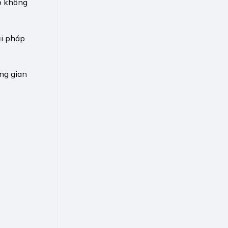
o không
ải pháp
ng gian