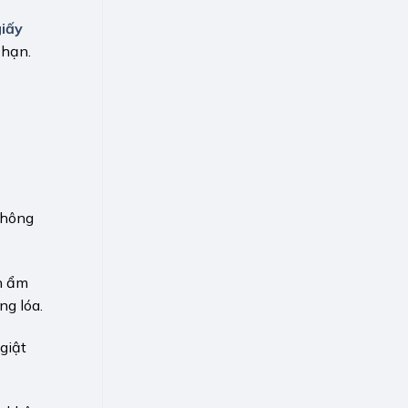
iấy
 hạn.
không
n ẩm
ng lóa.
giật