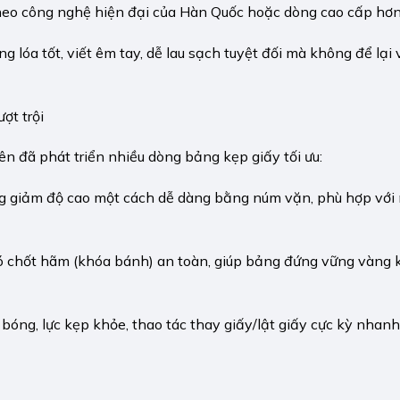
heo công nghệ hiện đại của Hàn Quốc hoặc dòng cao cấp hơn 
lóa tốt, viết êm tay, dễ lau sạch tuyệt đối mà không để lại
ợt trội
 đã phát triển nhiều dòng bảng kẹp giấy tối ưu:
 giảm độ cao một cách dễ dàng bằng núm vặn, phù hợp với 
chốt hãm (khóa bánh) an toàn, giúp bảng đứng vững vàng k
óng, lực kẹp khỏe, thao tác thay giấy/lật giấy cực kỳ nhan