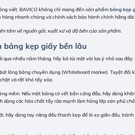
bảng viết, BAVICO không chỉ mang đến sản phẩm
bảng kẹp g
ao hàng nhanh chóng và chính sách bảo hành chính hãng dài
ên tâm về nguồn gốc xuất xứ và độ bền của sản phẩm.
 bảng kẹp giấy bền lâu
 qua nhiều năm tháng, hãy bỏ túi một vài lưu ý nhỏ sau đây:
g bút lông bảng chuyên dụng (Whiteboard marker). Tuyệt đối 
hặt và rất khó tẩy xóa.
bảng mềm. Nếu mặt bảng có vết bẩn cứng đầu, hãy dùng khă
nh dùng các hóa chất tẩy rửa mạnh làm hỏng lớp sơn phủ chố
i, hãy dùng tay nâng đều thanh kẹp để lò xo giãn đều, tránh 