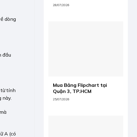
28/07/2026
về dòng
n đầu
Mua Bảng Flipchart tại
từ tính
Quận 3, TP.HCM
 này.
25/07/2026
 mà
ữ A (có