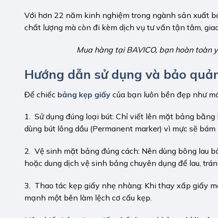
Với hơn 22 năm kinh nghiệm trong ngành sản xuất 
chất lượng mà còn đi kèm dịch vụ tư vấn tận tâm, gi
Mua hàng tại BAVICO, bạn hoàn toàn y
Hướng dẫn sử dụng và bảo quản
Để chiếc
bảng kẹp giấy
của bạn luôn bền đẹp như mới
1. Sử dụng đúng loại bút: Chỉ viết lên mặt bảng bằn
dùng bút lông dầu (Permanent marker) vì mực sẽ bám c
2. Vệ sinh mặt bảng đúng cách: Nên dùng bông lau 
hoặc dung dịch vệ sinh bảng chuyên dụng để lau, trá
3. Thao tác kẹp giấy nhẹ nhàng: Khi thay xấp giấy mớ
mạnh một bên làm lệch cơ cấu kẹp.