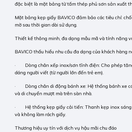
đặc biệt là mặt bảng từ tấm thép phủ sơn sản xuất t
Mặt bảng kẹp giấy BAVICO đảm bảo các tiêu chí: chống 
mờ sau thời gian dài sử dụng.
Thiết kế thông minh, đa dạng mẫu mã và tính năng vư
BAVICO thấu hiểu nhu cầu đa dạng của khách hàng nên
· Dòng chân xếp inox/sơn tĩnh điện: Cho phép tăng
dáng người viết (từ người lớn đến trẻ em).
· Dòng chân di động bánh xe: Hệ thống bánh xe có 
và di chuyển mượt mà trên sàn nhà.
· Hệ thống kẹp giấy cải tiến: Thanh kẹp inox sáng b
và không làm rách giấy.
Thương hiệu uy tín với dịch vụ hậu mãi chu đáo