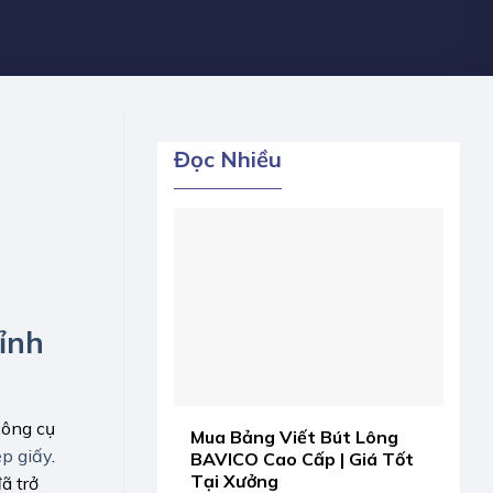
Đọc Nhiều
đỉnh
công cụ
Mua Bảng Viết Bút Lông
p giấy
.
BAVICO Cao Cấp | Giá Tốt
Tại Xưởng
ã trở