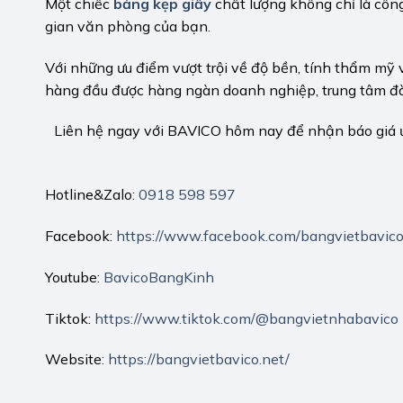
Một chiếc
bảng kẹp giấy
chất lượng không chỉ là côn
gian văn phòng của bạn.
Với những ưu điểm vượt trội về độ bền, tính thẩm mỹ 
hàng đầu được hàng ngàn doanh nghiệp, trung tâm đào
Liên hệ ngay với BAVICO hôm nay để nhận báo giá ư
Hotline&Zalo:
0918 598 597
Facebook:
https://www.facebook.com/bangvietbavic
Youtube:
BavicoBangKinh
Tiktok:
https://www.tiktok.com/@bangvietnhabavico
Website:
https://bangvietbavico.net/