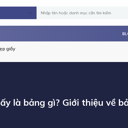
Tìm
kiếm:
BL
ẹp giấy
́y là bảng gì? Giới thiệu về b