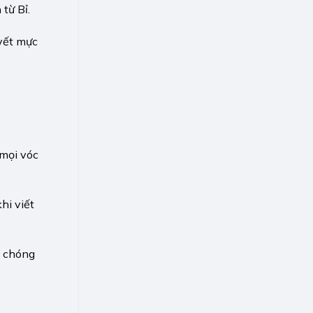
từ Bỉ.
 vết mực
mọi vóc
hi viết
h chóng