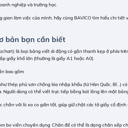
oanh nghiệp và trường học.
 gian làm việc của mình, hãy cùng BAVICO tìm hiểu chi tiết 
cơ bản bạn cần biết
pchart) là loại bảng viết di động có gắn thanh kẹp ở phía trê
ấp giấy khổ lớn (thường là giấy A1 hoặc A0).
ẩn bao gồm:
như thép phủ sơn chống lóa nhập khẩu (từ Hàn Quốc, Bỉ…) có 
Người dùng có thể viết trực tiếp bằng bút lông lên mặt bảng
chắn với lò xo co giãn tốt, giúp giữ chặt các tờ giấy cố định
m bo viền chuyên dụng. Chân đế có thể là dạng chân xếp ch